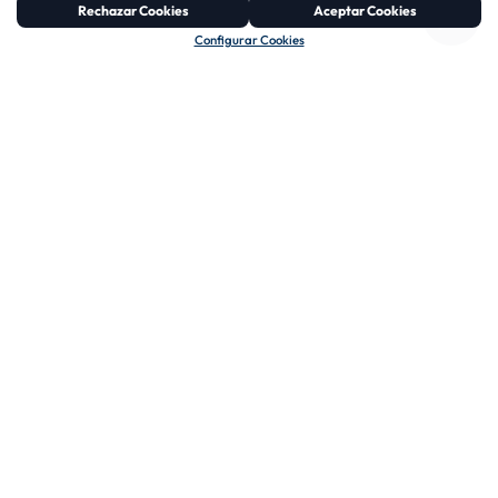
Rechazar Cookies
Aceptar Cookies
Configurar Cookies
03
04
COMUNICACIÓN
COORDINACIÓN Y
CLARA
TRABAJO EN
EQUIPO
Hablamos tu idioma.
Explicamos cada proceso
Todos nuestros
de forma cercana,
departamentos trabajan
transparente y fácil de
de forma conectada y
entender.
coordinada para
ofrecerte un servicio
eficiente y sin fisuras.
CONÓCENOS