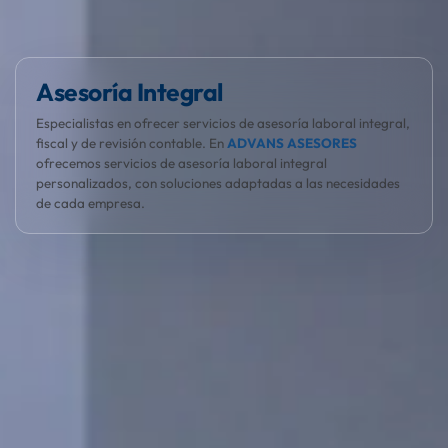
El cliente, el protagonista
En ADVANS ASESORES entendemos que la gestión laboral es
compleja. Nos encargamos de todo para que tu empresa
crezca sin preocupaciones.