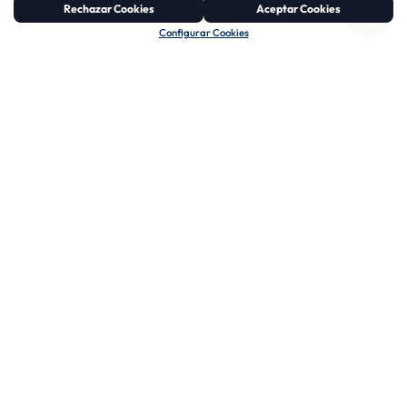
Rechazar Cookies
Aceptar Cookies
Configurar Cookies
03
04
COMUNICACIÓN
COORDINACIÓN Y
CLARA
TRABAJO EN
EQUIPO
Hablamos tu idioma.
Explicamos cada proceso
Todos nuestros
de forma cercana,
departamentos trabajan
transparente y fácil de
de forma conectada y
entender.
coordinada para
ofrecerte un servicio
eficiente y sin fisuras.
CONÓCENOS