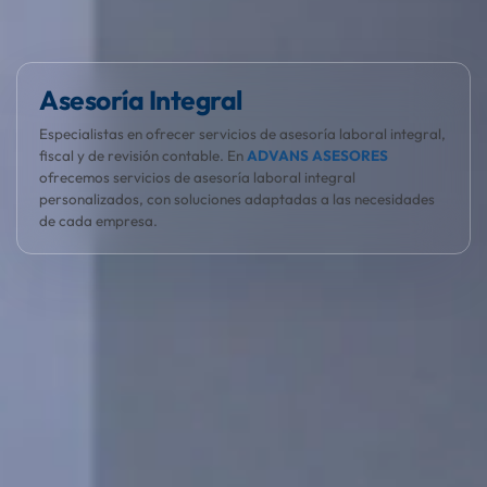
El cliente, el protagonista
En ADVANS ASESORES entendemos que la gestión laboral es
compleja. Nos encargamos de todo para que tu empresa
crezca sin preocupaciones.