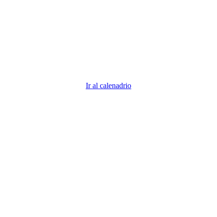
descubre todos los vencimientos 2026
Descubre todas las fechas importantes. ¿Demasiadas fechas
que recordar? Nosotros nos encargamos para que tú puedas
centrarte en tu negocio.
Ir al calenadrio