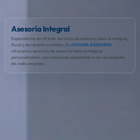
El cliente, el protagonista
En ADVANS ASESORES entendemos que la gestión laboral es
compleja. Nos encargamos de todo para que tu empresa
crezca sin preocupaciones.