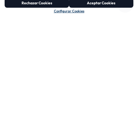
Rechazar Cookies
Aceptar Cookies
Configurar Cookies
03
04
COMUNICACIÓN
COORDINACIÓN Y
CLARA
TRABAJO EN
EQUIPO
Hablamos tu idioma.
Explicamos cada proceso
Todos nuestros
de forma cercana,
departamentos trabajan
transparente y fácil de
de forma conectada y
entender.
coordinada para
ofrecerte un servicio
eficiente y sin fisuras.
CONÓCENOS