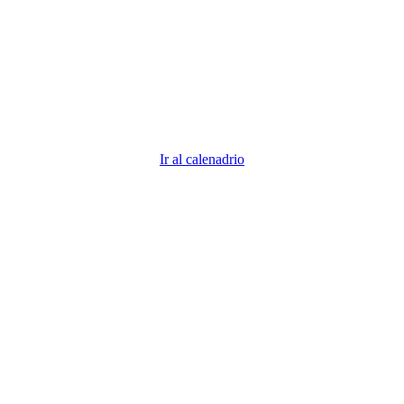
descubre todos los vencimientos 2026
Descubre todas las fechas importantes. ¿Demasiadas fechas
que recordar? Nosotros nos encargamos para que tú puedas
centrarte en tu negocio.
Ir al calenadrio