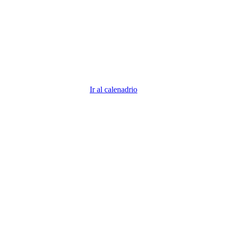
descubre todos los vencimientos 2026
Descubre todas las fechas importantes. ¿Demasiadas fechas
que recordar? Nosotros nos encargamos para que tú puedas
centrarte en tu negocio.
Ir al calenadrio