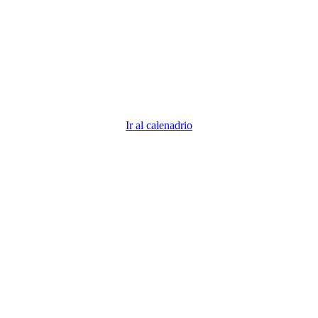
descubre todos los vencimientos 2026
Descubre todas las fechas importantes. ¿Demasiadas fechas
que recordar? Nosotros nos encargamos para que tú puedas
centrarte en tu negocio.
Ir al calenadrio