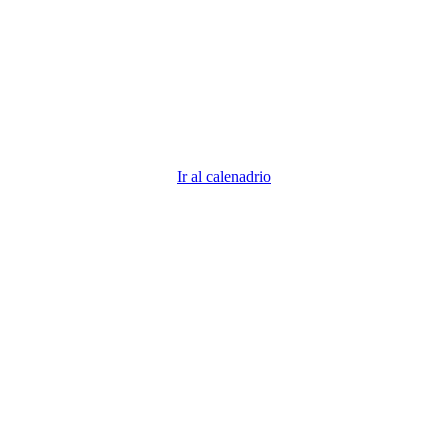
descubre todos los vencimientos 2026
Descubre todas las fechas importantes. ¿Demasiadas fechas
que recordar? Nosotros nos encargamos para que tú puedas
centrarte en tu negocio.
Ir al calenadrio