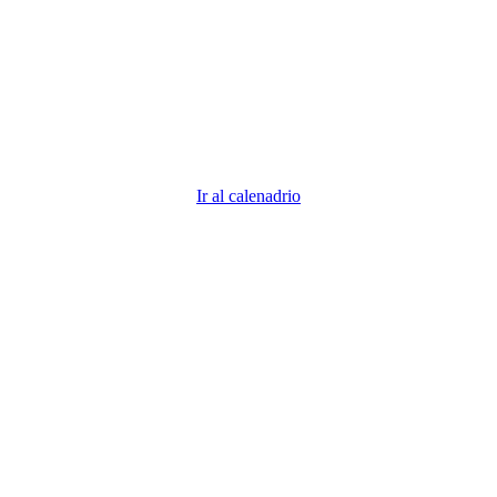
descubre todos los vencimientos 2026
Descubre todas las fechas importantes. ¿Demasiadas fechas
que recordar? Nosotros nos encargamos para que tú puedas
centrarte en tu negocio.
Ir al calenadrio