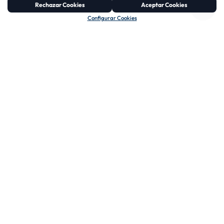
Rechazar Cookies
Aceptar Cookies
Configurar Cookies
03
04
COMUNICACIÓN
COORDINACIÓN Y
CLARA
TRABAJO EN
EQUIPO
Hablamos tu idioma.
Explicamos cada proceso
Todos nuestros
de forma cercana,
departamentos trabajan
transparente y fácil de
de forma conectada y
entender.
coordinada para
ofrecerte un servicio
eficiente y sin fisuras.
CONÓCENOS