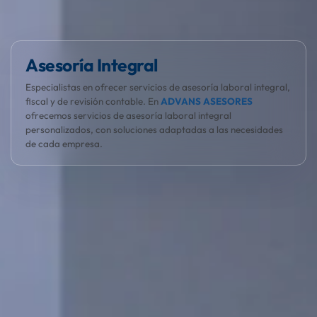
El cliente, el protagonista
En ADVANS ASESORES entendemos que la gestión laboral es
compleja. Nos encargamos de todo para que tu empresa
crezca sin preocupaciones.